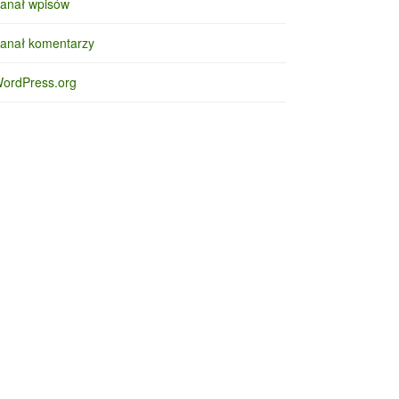
anał wpisów
anał komentarzy
ordPress.org