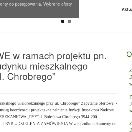
ty do postępowania. Wybrane oferty
ty do postępowania. Wybrane oferty
Aktu
w ramach projektu pn.
O
udynku mieszkalnego
Z
l. Chrobrego”
„
w
Z
„
kalnego wielorodzinnego przy ul. Chrobrego” Zapytanie ofertowe: -
w
usług koordynacji projektu -na pełnienie funkcji Inspektora Nadzoru
SZKANIOWA „RYF”ul. Bolesława Chrobrego 3944‑200
Z
. II. TRYB UDZIELENIA ZAMÓWIENIA W załączniku dokumenty do
„