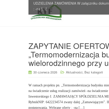
UDZIELENIA ZAMÓWIENIA W załączniku dokumen
UDZIELENIA ZAMÓWIENIA W załączniku dokumen
: -na […]
: -na […]
ZAPYTANIE OFERTOWE 
„Termomodernizacja b
wielorodzinnego przy u
,
30 czerwca 2026
Aktualności
Bez kategorii
W ramach projektu pn. „Termomodernizacja budynku miesz
na świadczenie usług realizacji zamówień -na świadczenie 
Inwestorskiego I. ZAMAWIAJĄCY SPÓŁDZIELNIA MIE
RybnikNIP: 6422234574 zwany dalej „Zamawiającym”
postępowania. Wybrane oferty : -na […]