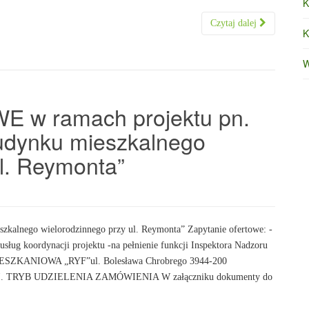
K
Czytaj dalej
K
W
w ramach projektu pn.
udynku mieszkalnego
ul. Reymonta”
zkalnego wielorodzinnego przy ul. Reymonta” Zapytanie ofertowe: -
usług koordynacji projektu -na pełnienie funkcji Inspektora Nadzoru
SZKANIOWA „RYF”ul. Bolesława Chrobrego 3944‑200
. II. TRYB UDZIELENIA ZAMÓWIENIA W załączniku dokumenty do