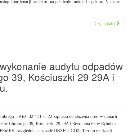
usług koordynacji projektu -na pełnienie funkcji Inspektora Nadzoru
Czytaj dalej
a wykonanie audytu odpadów
o 39, Kościuszki 29 29A i
u.
obrego 39 tel. 32 423 75 22 zaprasza do złożenia ofert w ramach
nków Chrobrego 39, Kościuszki 29 29A i Reymonta 65 w Rybniku.
EnIKS uwzględniając zasadę DNSH + GOZ. Termin realizacji