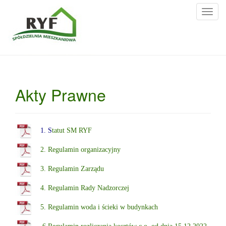
T
o
g
g
l
e
n
Akty Prawne
a
v
i
g
1. S
tatut SM RYF
a
2. Regulamin organizacyjny
t
i
3. Regulamin Zarządu
o
n
4. Regulamin Rady Nadzorczej
5. Regulamin woda i ścieki w budynkach