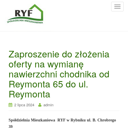
T
o
g
g
l
e
n
Zaproszenie do złożenia
a
oferty na wymianę
v
i
nawierzchni chodnika od
g
Reymonta 65 do ul.
a
t
Reymonta
i
o
2 lipca 2024
admin
n
Spółdzielnia Mieszkaniowa RYF w Rybniku ul. B. Chrobrego
39