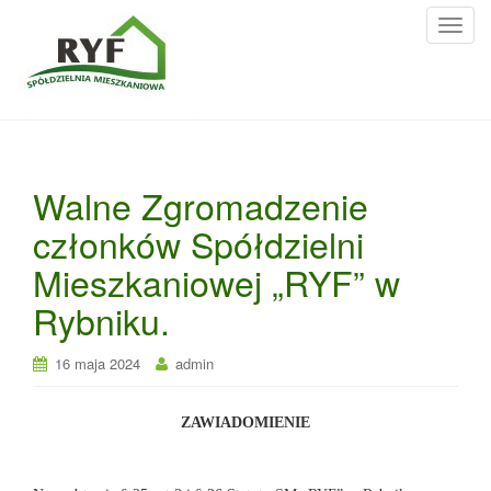
T
o
g
g
l
e
n
Walne Zgromadzenie
a
członków Spółdzielni
v
i
Mieszkaniowej „RYF” w
g
Rybniku.
a
t
i
16 maja 2024
admin
o
n
ZAWIADOMIENIE