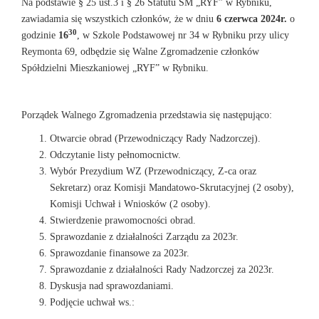
Na podstawie § 25 ust.3 i § 26 Statutu SM „RYF” w Rybniku,
zawiadamia się wszystkich członków, że w dniu
6 czerwca 2024r.
o
30
godzinie
16
, w Szkole Podstawowej nr 34 w Rybniku przy ulicy
Reymonta 69, odbędzie się Walne Zgromadzenie członków
Spółdzielni Mieszkaniowej „RYF” w Rybniku.
Porządek Walnego Zgromadzenia przedstawia się następująco:
Otwarcie obrad (Przewodniczący Rady Nadzorczej).
Odczytanie listy pełnomocnictw.
Wybór Prezydium WZ (Przewodniczący, Z-ca oraz
Sekretarz) oraz Komisji Mandatowo-Skrutacyjnej (2 osoby),
Komisji Uchwał i Wniosków (2 osoby).
Stwierdzenie prawomocności obrad.
Sprawozdanie z działalności Zarządu za 2023r.
Sprawozdanie finansowe za 2023r.
Sprawozdanie z działalności Rady Nadzorczej za 2023r.
Dyskusja nad sprawozdaniami.
Podjęcie uchwał ws.: